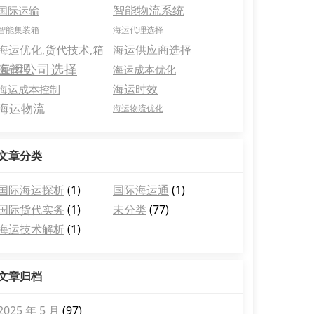
智能物流系统
国际运输
智能集装箱
海运代理选择
海运优化,货代技术,箱
海运供应商选择
海运公司选择
运管理
海运成本优化
海运时效
海运成本控制
海运物流
海运物流优化
文章分类
国际海运探析
(1)
国际海运通
(1)
国际货代实务
(1)
未分类
(77)
海运技术解析
(1)
文章归档
2025 年 5 月
(97)