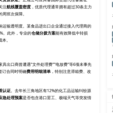
关注
航线覆盖密度
，优质代理通常拥有超过30条主力
的周班次保障。
响运输透明度。某食品进出口企业通过接入代理商的
.6%。此外，专业的
仓储分拨方案
能有效降低中转损
成本。
具出口商曾遭遇”文件处理费””电放费”等6项未事先
签订合同时明确
费用明细清单
，特别注意滞箱费、改
质认证
。去年长三角地区有12%的化工品运输纠纷源
应急处理预案
是否包含港口罢工、极端天气等突发情