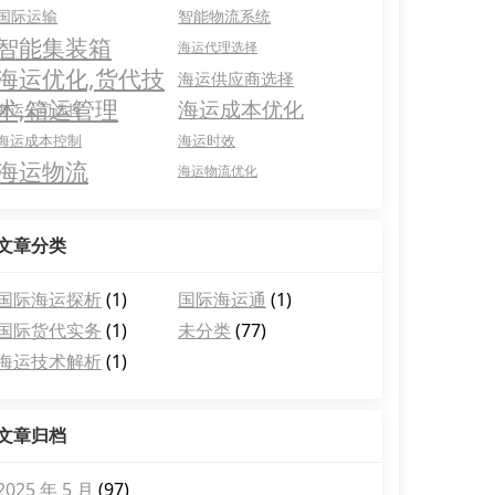
国际运输
智能物流系统
智能集装箱
海运代理选择
海运优化,货代技
海运供应商选择
术,箱运管理
海运成本优化
海运公司选择
海运成本控制
海运时效
海运物流
海运物流优化
文章分类
国际海运探析
(1)
国际海运通
(1)
国际货代实务
(1)
未分类
(77)
海运技术解析
(1)
文章归档
2025 年 5 月
(97)