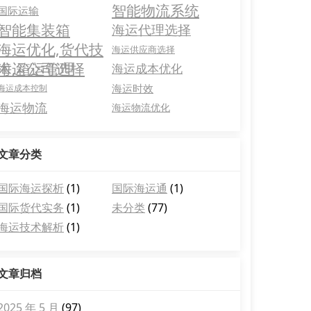
智能物流系统
国际运输
智能集装箱
海运代理选择
海运优化,货代技
海运供应商选择
术,箱运管理
海运公司选择
海运成本优化
海运时效
海运成本控制
海运物流
海运物流优化
文章分类
国际海运探析
(1)
国际海运通
(1)
国际货代实务
(1)
未分类
(77)
海运技术解析
(1)
文章归档
2025 年 5 月
(97)