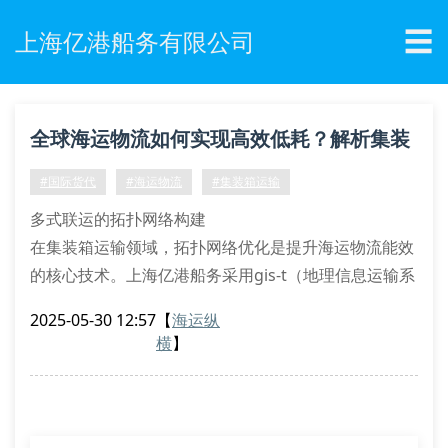
☰
上海亿港船务有限公司
全球海运物流如何实现高效低耗？解析集装
箱运输的智能调度方案
#国际货代
#海运物流
#集装箱运输
多式联运的拓扑网络构建
在集装箱运输领域，拓扑网络优化是提升海运物流能效
的核心技术。上海亿港船务采用gis-t（地理信息运输系
统）进行港口集疏运路径规划，通过蚁群算法动态调整
2025-05-30 12:57
【
海运纵
20gp/40hq箱型的配载比例。典型案例显示，苏州至鹿
横
】
特丹航线通过应用baphiee（平衡港口装卸效率方程
式），使teu周转率提升23.6%，滞期费发生率下降
18.4%。
智能场桥的ocr箱号识别系统结合区块链溯源技术，可